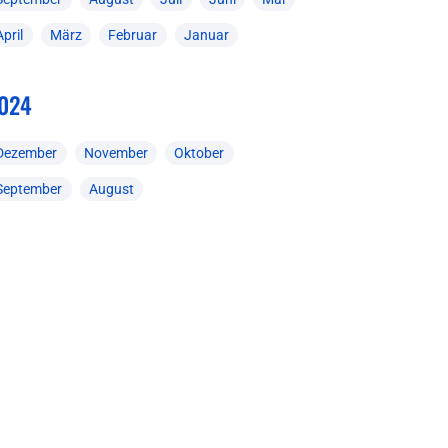
April
März
Februar
Januar
024
Dezember
November
Oktober
September
August