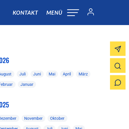
KONTAKT
MENÜ
026
August
Juli
Juni
Mai
April
März
Februar
Januar
025
Dezember
November
Oktober
September
August
Juli
Juni
Mai