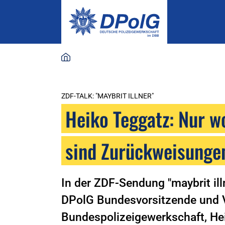
ZDF-TALK: "MAYBRIT ILLNER"
Heiko Teggatz: Nur wo
sind Zurückweisunge
In der ZDF-Sendung "maybrit illn
DPolG Bundesvorsitzende und V
Bundespolizeigewerkschaft, Heik