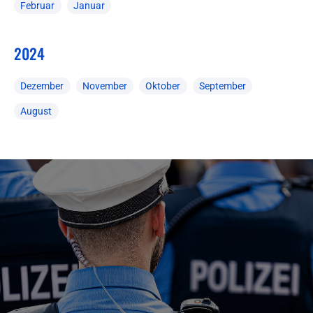
Februar
Januar
2024
Dezember
November
Oktober
September
August