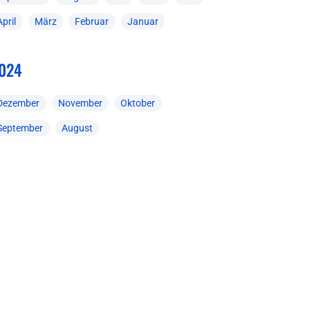
April
März
Februar
Januar
024
Dezember
November
Oktober
September
August