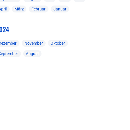
April
März
Februar
Januar
024
Dezember
November
Oktober
September
August