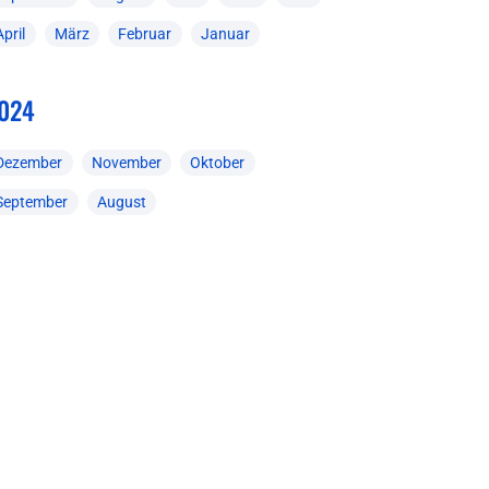
April
März
Februar
Januar
024
Dezember
November
Oktober
September
August