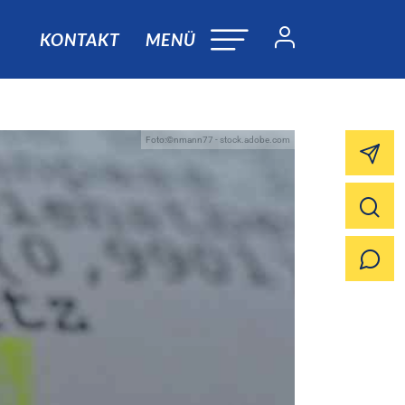
KONTAKT
MENÜ
Foto:©nmann77 - stock.adobe.com