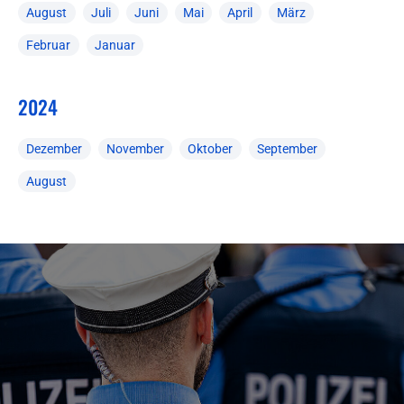
August
Juli
Juni
Mai
April
März
Februar
Januar
2024
Dezember
November
Oktober
September
August