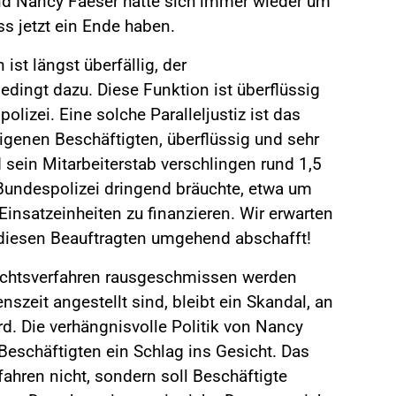
und Nancy Faeser hatte sich immer wieder um
 jetzt ein Ende haben.
st längst überfällig, der
edingt dazu. Diese Funktion ist überflüssig
izei. Eine solche Paralleljustiz ist das
eigenen Beschäftigten, überflüssig und sehr
d sein Mitarbeiterstab verschlingen rund 1,5
e Bundespolizei dringend bräuchte, etwa um
insatzeinheiten zu finanzieren. Wir erwarten
 diesen Beauftragten umgehend abschafft!
ichtsverfahren rausgeschmissen werden
szeit angestellt sind, bleibt ein Skandal, an
d. Die verhängnisvolle Politik von Nancy
 Beschäftigten ein Schlag ins Gesicht. Das
fahren nicht, sondern soll Beschäftigte