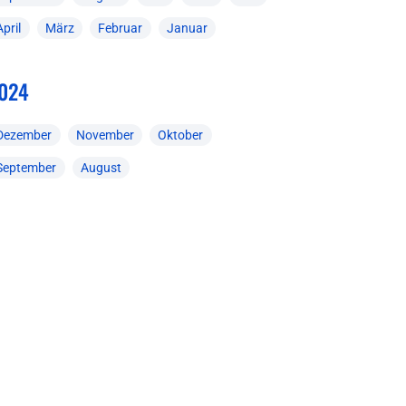
April
März
Februar
Januar
024
Dezember
November
Oktober
September
August