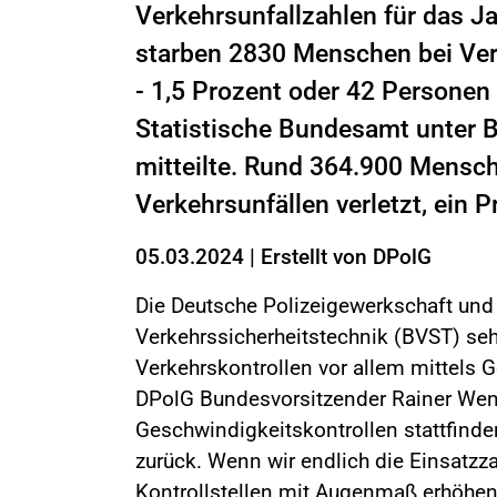
Verkehrsunfallzahlen für das J
starben 2830 Menschen bei Ver
- 1,5 Prozent oder 42 Personen 
Statistische Bundesamt unter B
mitteilte. Rund 364.900 Mens
Verkehrsunfällen verletzt, ein 
05.03.2024
|
Erstellt von
DPolG
Die Deutsche Polizeigewerkschaft un
Verkehrssicherheitstechnik (BVST) seh
Verkehrskontrollen vor allem mittels
DPolG Bundesvorsitzender Rainer Wend
Geschwindigkeitskontrollen stattfinde
zurück. Wenn wir endlich die Einsatzz
Kontrollstellen mit Augenmaß erhöhen