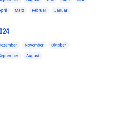
April
März
Februar
Januar
024
Dezember
November
Oktober
September
August