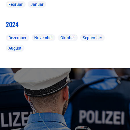
Februar
Januar
2024
Dezember
November
Oktober
September
August