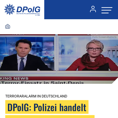
Foto:Screenshot n-tv
TERRORARALARM IN DEUTSCHLAND
DPolG: Polizei handelt