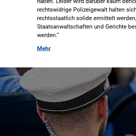
haben. Leider wird darüber kaum beric
rechtswidrige Polizeigewalt halten si
rechtsstaatlich solide ermittelt werde
Staatsanwaltschaften und Gerichte be
werden.“
Mehr