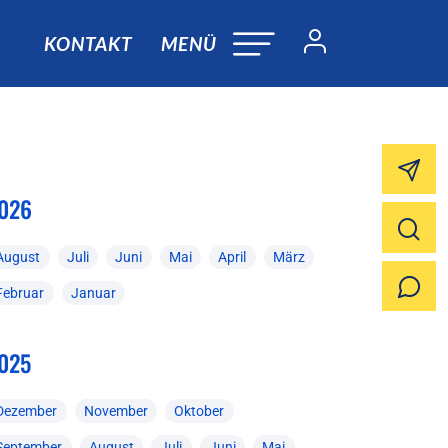
KONTAKT
MENÜ
026
August
Juli
Juni
Mai
April
März
Februar
Januar
025
Dezember
November
Oktober
September
August
Juli
Juni
Mai