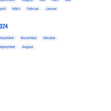
April
März
Februar
Januar
024
Dezember
November
Oktober
September
August