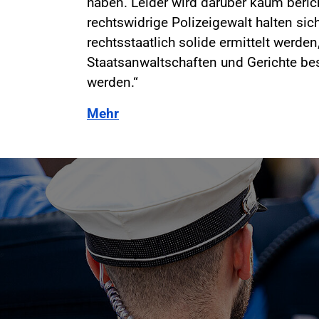
haben. Leider wird darüber kaum beric
rechtswidrige Polizeigewalt halten si
rechtsstaatlich solide ermittelt werde
Staatsanwaltschaften und Gerichte be
werden.“
Mehr