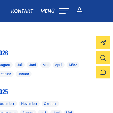
KONTAKT
MENÜ
026
August
Juli
Juni
Mai
April
März
Februar
Januar
025
Dezember
November
Oktober
September
August
Juli
Juni
Mai