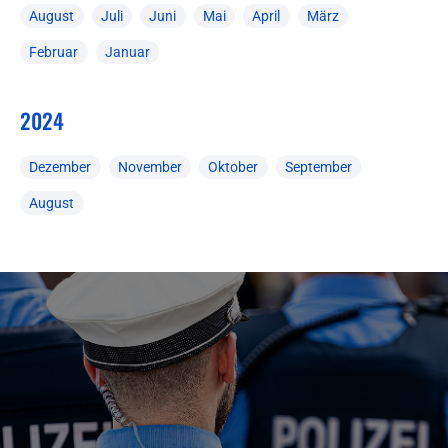
August
Juli
Juni
Mai
April
März
Februar
Januar
2024
Dezember
November
Oktober
September
August