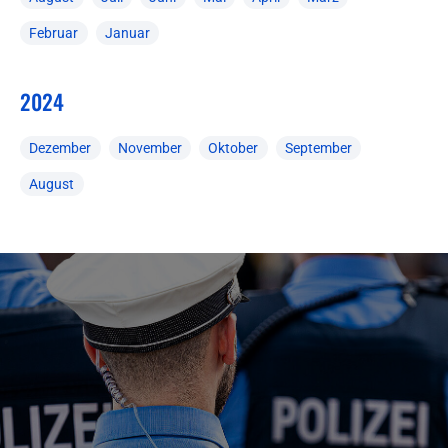
Februar
Januar
2024
Dezember
November
Oktober
September
August