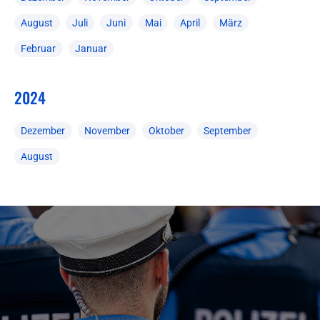
August
Juli
Juni
Mai
April
März
Februar
Januar
2024
Dezember
November
Oktober
September
August