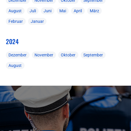
Dezember
November
Oktober
September
August
Juli
Juni
Mai
April
März
Februar
Januar
2024
Dezember
November
Oktober
September
August