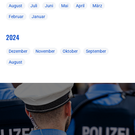
August
Juli
Juni
Mai
April
März
Februar
Januar
2024
Dezember
November
Oktober
September
August