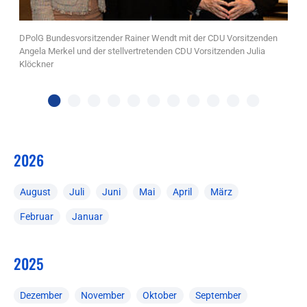
DPolG Bundesvorsitzender Rainer Wendt mit der CDU Vorsitzenden
Angela Merkel und der stellvertretenden CDU Vorsitzenden Julia
Klöckner
Ra
B
2026
August
Juli
Juni
Mai
April
März
Februar
Januar
2025
Dezember
November
Oktober
September