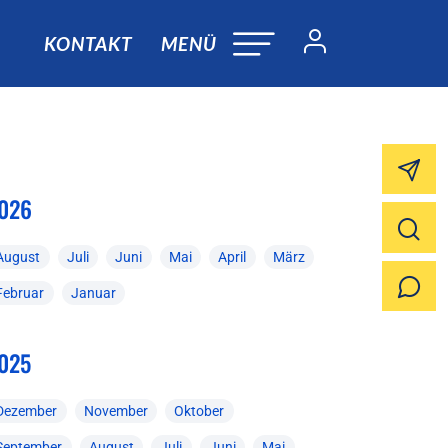
KONTAKT
MENÜ
026
August
Juli
Juni
Mai
April
März
Februar
Januar
025
Dezember
November
Oktober
September
August
Juli
Juni
Mai