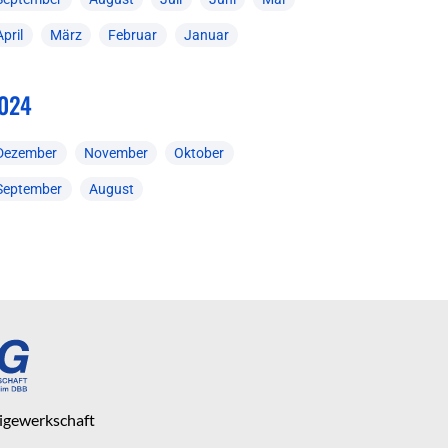
April
März
Februar
Januar
024
Dezember
November
Oktober
September
August
eigewerkschaft