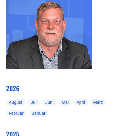
2026
August
Juli
Juni
Mai
April
März
Februar
Januar
2025