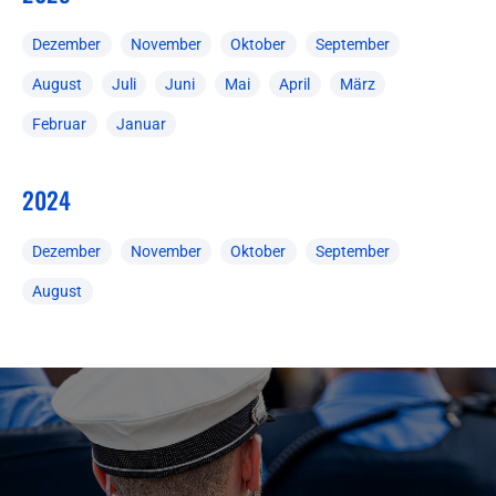
Dezember
November
Oktober
September
August
Juli
Juni
Mai
April
März
Februar
Januar
2024
Dezember
November
Oktober
September
August