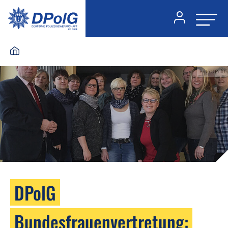
Foto:DPolG
DPolG
Bundesfrauenvertretung: