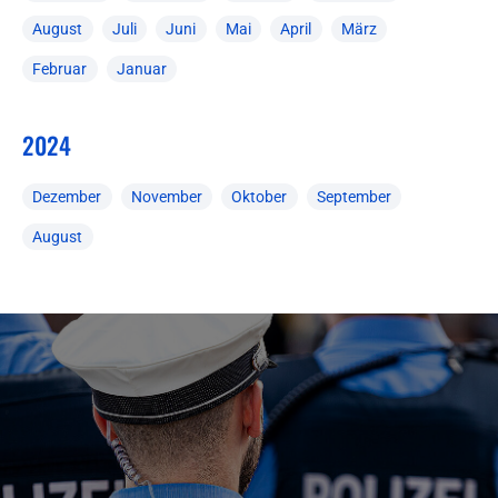
August
Juli
Juni
Mai
April
März
Februar
Januar
2024
Dezember
November
Oktober
September
August