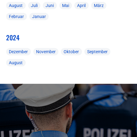
August
Juli
Juni
Mai
April
März
Februar
Januar
2024
Dezember
November
Oktober
September
August