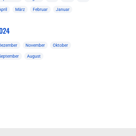
April
März
Februar
Januar
024
Dezember
November
Oktober
September
August