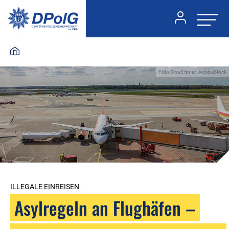
Foto:Sina Ettmer_AdobeStock
ILLEGALE EINREISEN
Asylregeln an Flughäfen –