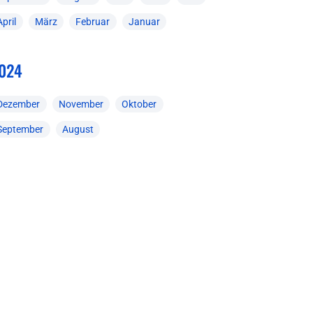
April
März
Februar
Januar
024
Dezember
November
Oktober
September
August