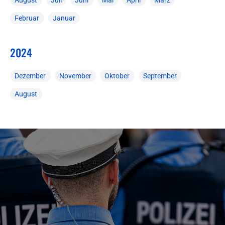
August
Juli
Juni
Mai
April
März
Februar
Januar
2024
Dezember
November
Oktober
September
August