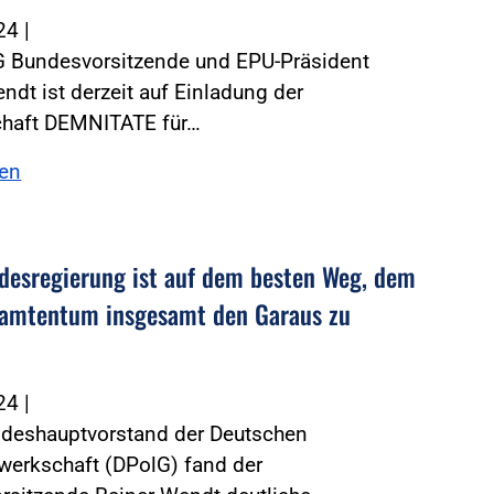
024
|
G Bundesvorsitzende und EPU-Präsident
ndt ist derzeit auf Einladung der
haft DEMNITATE für…
sen
desregierung ist auf dem besten Weg, dem
amtentum insgesamt den Garaus zu
024
|
deshauptvorstand der Deutschen
werkschaft (DPolG) fand der