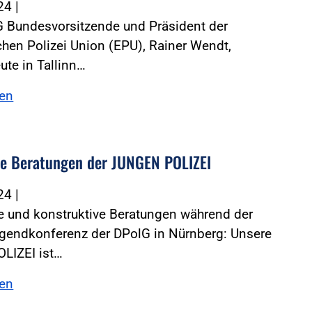
024
|
G Bundesvorsitzende und Präsident der
hen Polizei Union (EPU), Rainer Wendt,
ute in Tallinn…
sen
te Beratungen der JUNGEN POLIZEI
024
|
e und konstruktive Beratungen während der
gendkonferenz der DPolG in Nürnberg: Unsere
LIZEI ist…
sen