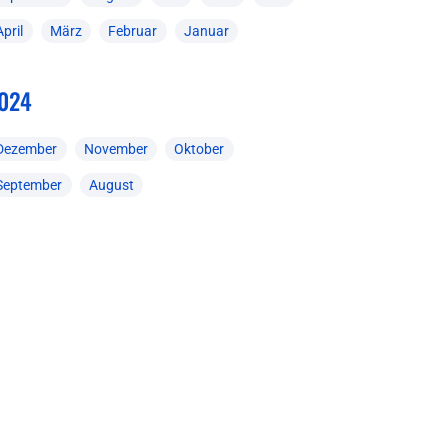
April
März
Februar
Januar
024
Dezember
November
Oktober
September
August