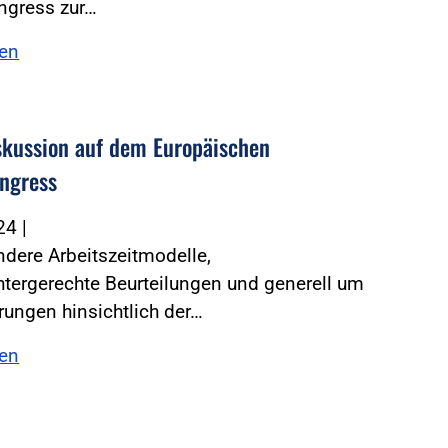
ngress zur…
sen
skussion auf dem Europäischen
ongress
024
|
dere Arbeitszeitmodelle,
tergerechte Beurteilungen und generell um
ungen hinsichtlich der…
sen