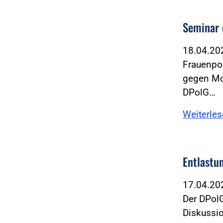
Seminar 
18.04.2
Frauenpol
gegen Mo
DPolG…
Weiterle
Entlastun
17.04.2
Der DPol
Diskussi