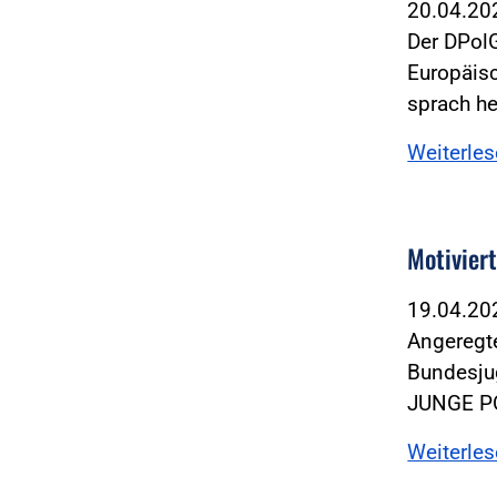
20.04.2
Der DPol
Europäisc
sprach he
Weiterle
Motivier
19.04.2
Angeregt
Bundesju
JUNGE PO
Weiterle