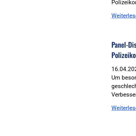
Polizeiko
Weiterle
Panel-Di
Polizeik
16.04.2
Um beson
geschlech
Verbesser
Weiterle