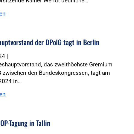
rsitzende Rainer Wendt deutliche…
sen
uptvorstand der DPolG tagt in Berlin
024
|
eshauptvorstand, das zweithöchste Gremium
G zwischen den Bundeskongressen, tagt am
 2024 in…
sen
P-Tagung in Tallin