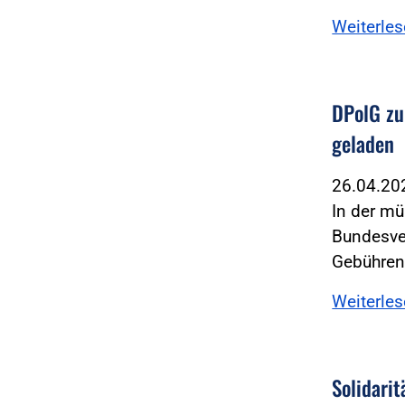
Weiterle
DPolG zu
geladen
26.04.2
In der m
Bundesver
Gebühren
Weiterle
Solidarit