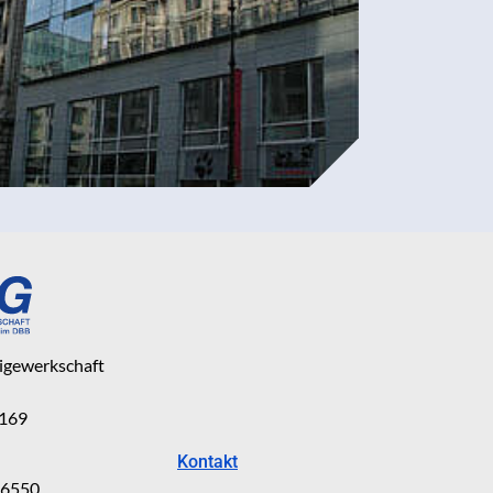
eigewerkschaft
 169
Kontakt
816550