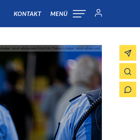
KONTAKT
MENÜ
Arhelger - stock.adobe.com Foto:Foto: Tobias Arhelger - stock.adobe.com