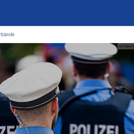
rbände
(c) Tobias 