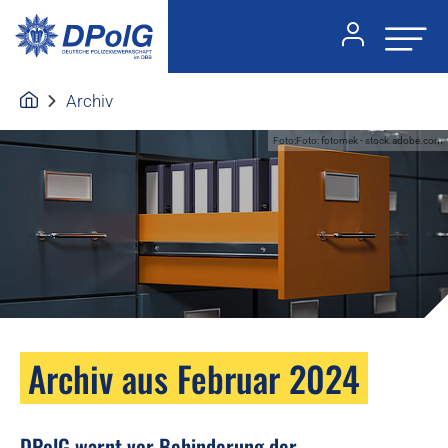
Archiv
Foto:Foto: fotomek - stock.adobe.com
Archiv aus Februar 2024
DPolG warnt vor Behinderung der