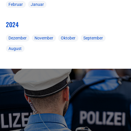
Februar
Januar
2024
Dezember
November
Oktober
September
August