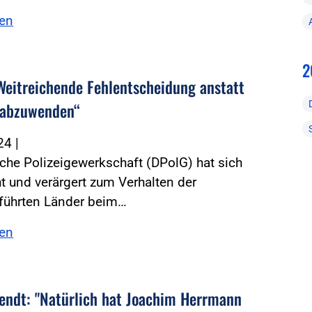
sen
2
Weitreichende Fehlentscheidung anstatt
 abzuwenden“
024
|
che Polizeigewerkschaft (DPolG) hat sich
t und verärgert zum Verhalten der
führten Länder beim…
sen
endt: "Natürlich hat Joachim Herrmann