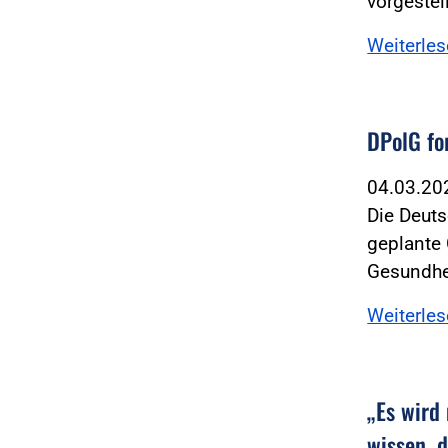
vorgestel
Weiterle
DPolG fo
04.03.2
Die Deuts
geplante
Gesundhe
Weiterle
„Es wird
wissen, d