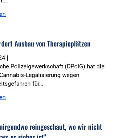
lt.…
sen
rdert Ausbau von Therapieplätzen
024
|
che Polizeigewerkschaft (DPolG) hat die
 Cannabis-Legalisierung wegen
itsgefahren für…
sen
 nirgendwo reingeschaut, wo wir nicht
ass es sicher ist“