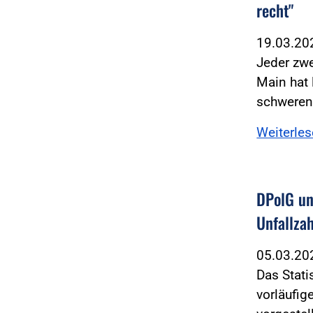
recht"
19.03.2
Jeder zwe
Main hat 
schwere
Weiterle
DPolG un
Unfallza
05.03.2
Das Stati
vorläufig