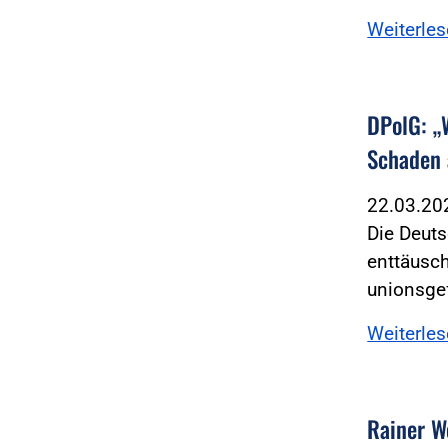
Weiterle
DPolG: „
Schaden
22.03.2
Die Deuts
enttäusch
unionsge
Weiterle
Rainer W