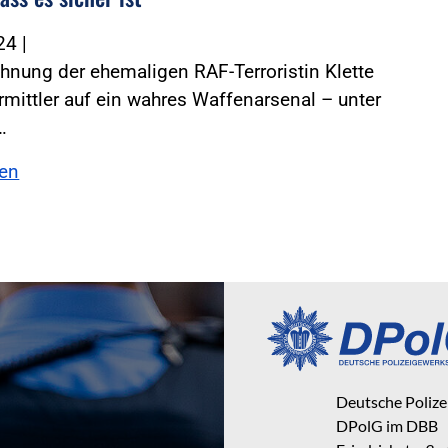
024
|
hnung der ehemaligen RAF-Terroristin Klette
rmittler auf ein wahres Waffenarsenal – unter
…
sen
Deutsche Poliz
DPolG im DBB