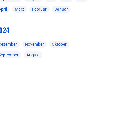
April
März
Februar
Januar
024
Dezember
November
Oktober
September
August