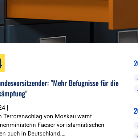
4
2
ndesvorsitzender: "Mehr Befugnisse für die
kämpfung"
024
|
2
 Terroranschlag von Moskau warnt
enministerin Faeser vor islamistischen
en auch in Deutschland.…