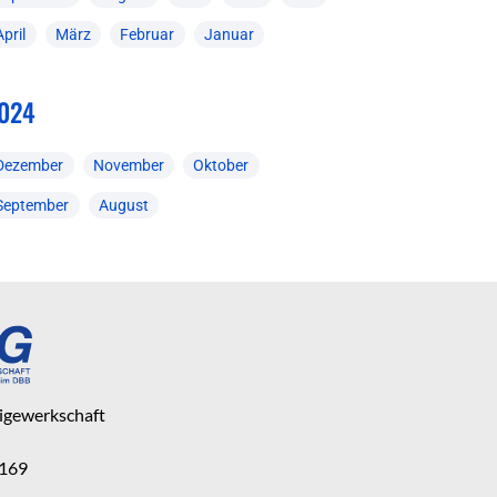
April
März
Februar
Januar
024
Dezember
November
Oktober
September
August
eigewerkschaft
 169