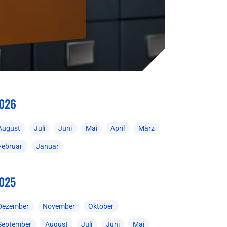
026
August
Juli
Juni
Mai
April
März
Februar
Januar
025
Dezember
November
Oktober
September
August
Juli
Juni
Mai