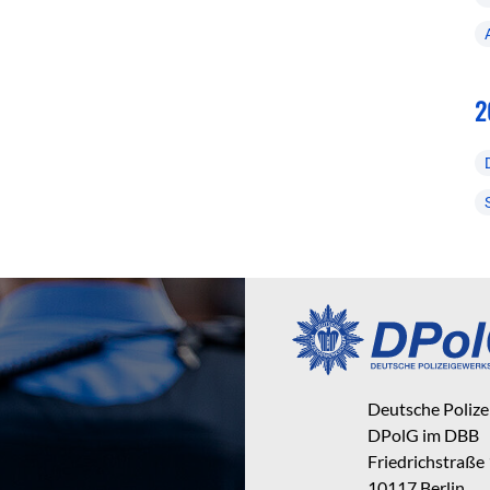
2
Deutsche Poliz
DPolG im DBB
Friedrichstraße
10117 Berlin