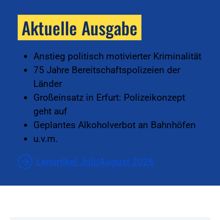
Aktuelle Ausgabe
Anstieg politisch motivierter Kriminalität
75 Jahre Bereitschaftspolizeien der
Länder
Großeinsatz in Erfurt: Polizeikonzept
geht auf
Geplantes Alkoholverbot an Bahnhöfen
u.v.m.
Leitartikel Juli/August 2026