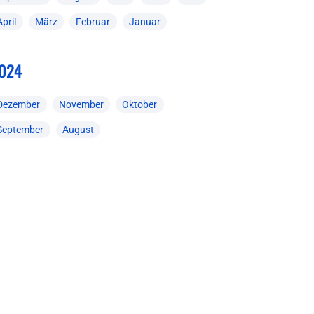
April
März
Februar
Januar
024
Dezember
November
Oktober
September
August