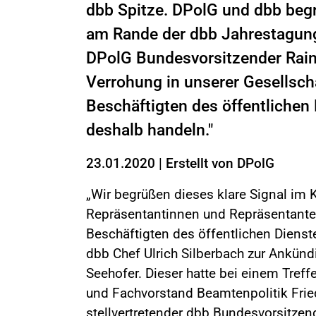
dbb Spitze. DPolG und dbb begr
am Rande der dbb Jahrestagung 
DPolG Bundesvorsitzender Rain
Verrohung in unserer Gesellsc
Beschäftigten des öffentlichen
deshalb handeln."
23.01.2020
|
Erstellt von
DPolG
„Wir begrüßen dieses klare Signal im 
Repräsentantinnen und Repräsentanten 
Beschäftigten des öffentlichen Diens
dbb Chef Ulrich Silberbach zur Ankün
Seehofer. Dieser hatte bei einem Tre
und Fachvorstand Beamtenpolitik Frie
stellvertretender dbb Bundesvorsitzend