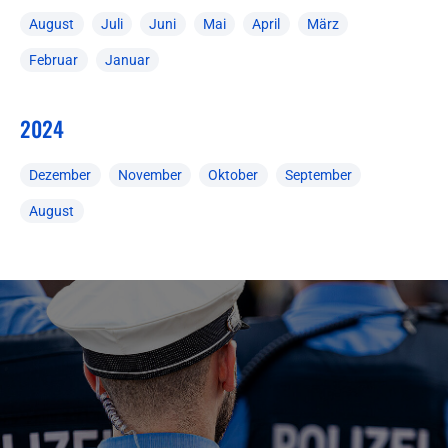
August
Juli
Juni
Mai
April
März
Februar
Januar
2024
Dezember
November
Oktober
September
August