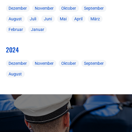
Dezember
November
Oktober
September
August
Juli
Juni
Mai
April
März
Februar
Januar
2024
Dezember
November
Oktober
September
August