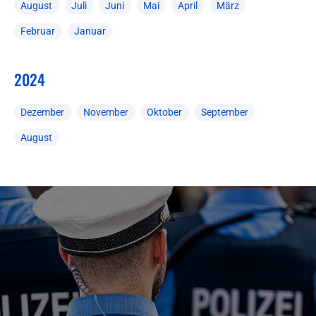
August
Juli
Juni
Mai
April
März
Februar
Januar
2024
Dezember
November
Oktober
September
August