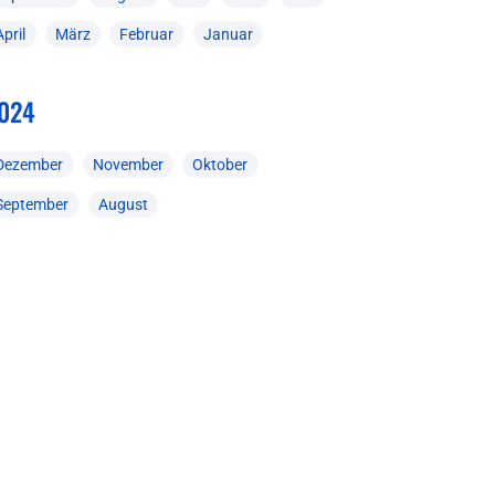
April
März
Februar
Januar
024
Dezember
November
Oktober
September
August