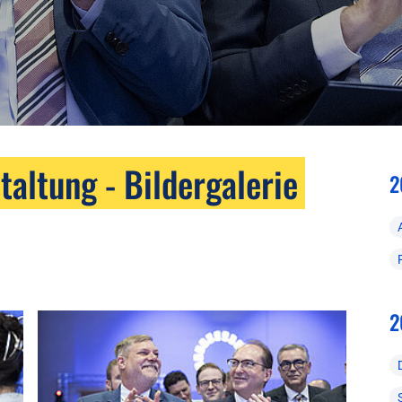
taltung - Bildergalerie
2
2