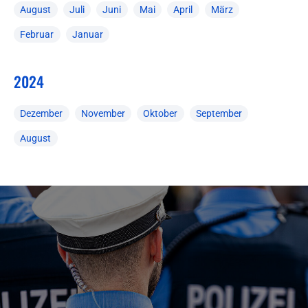
August
Juli
Juni
Mai
April
März
Februar
Januar
2024
Dezember
November
Oktober
September
August