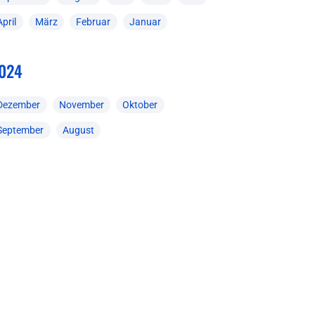
April
März
Februar
Januar
024
Dezember
November
Oktober
September
August