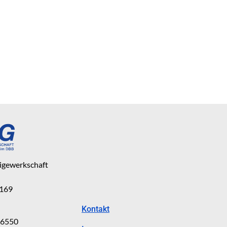
eigewerkschaft
 169
Kontakt
816550