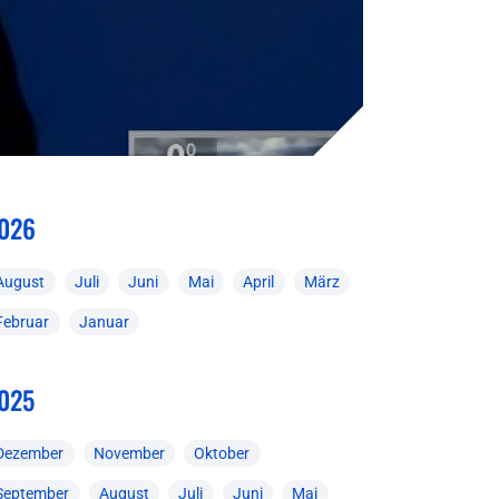
026
August
Juli
Juni
Mai
April
März
Februar
Januar
025
Dezember
November
Oktober
September
August
Juli
Juni
Mai