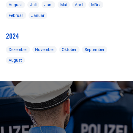
August
Juli
Juni
Mai
April
März
Februar
Januar
2024
Dezember
November
Oktober
September
August