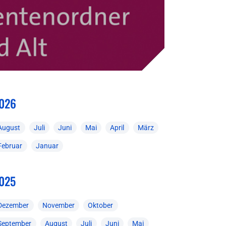
026
August
Juli
Juni
Mai
April
März
Februar
Januar
025
Dezember
November
Oktober
September
August
Juli
Juni
Mai