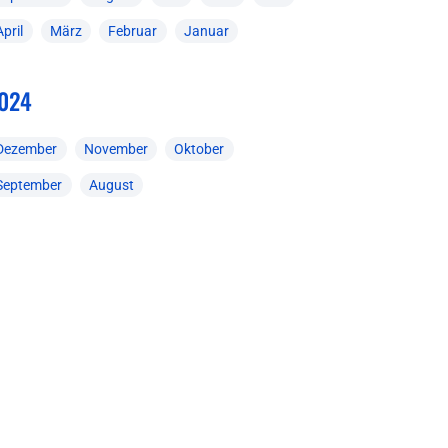
April
März
Februar
Januar
024
Dezember
November
Oktober
September
August