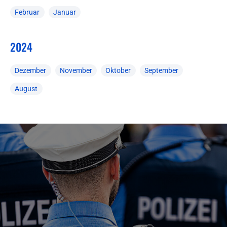
Februar
Januar
2024
Dezember
November
Oktober
September
August