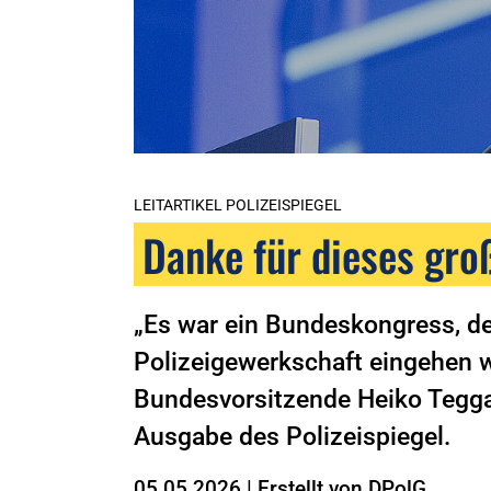
LEITARTIKEL POLIZEISPIEGEL
Danke für dieses gro
„Es war ein Bundeskongress, de
Polizeigewerkschaft eingehen w
Bundesvorsitzende Heiko Teggat
Ausgabe des Polizeispiegel.
05.05.2026
|
Erstellt von
DPolG