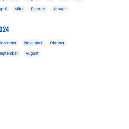
April
März
Februar
Januar
024
Dezember
November
Oktober
September
August