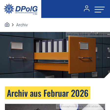
Archiv
Foto:Foto: fotomek - stock.adobe.com
Archiv aus Februar 2026
Foto:rozaiphotostudio's - stock.adobe.com