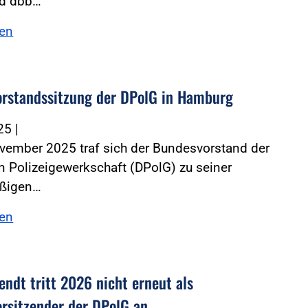
d dbb…
sen
rstandssitzung der DPolG in Hamburg
025
|
vember 2025 traf sich der Bundesvorstand der
 Polizeigewerkschaft (DPolG) zu seiner
ßigen…
sen
endt tritt 2026 nicht erneut als
rsitzender der DPolG an