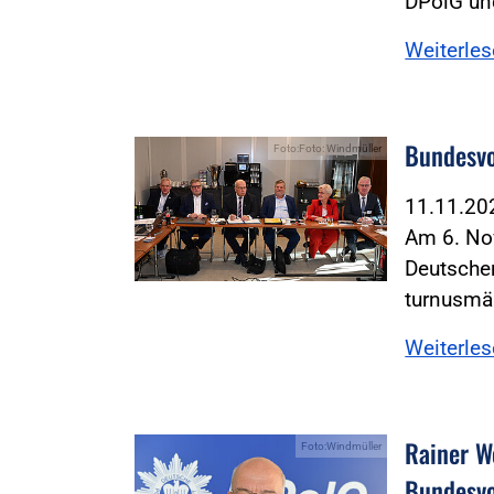
DPolG un
Weiterle
Bundesvo
Foto:Foto: Windmüller
11.11.2
Am 6. No
Deutschen
turnusmä
Weiterle
Rainer W
Foto:Windmüller
Bundesvo