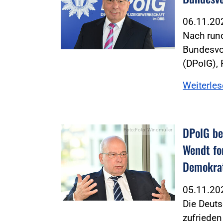
06.11.2
Nach rund
Bundesvo
(DPolG),
Weiterle
DPolG be
Foto:Foto: Windmüller
Wendt fo
Demokra
05.11.2
Die Deuts
zufrieden