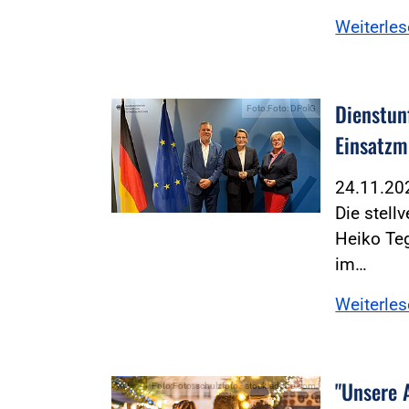
Weiterle
Dienstun
Foto:Foto: DPolG
Einsatzmi
24.11.2
Die stell
Heiko Te
im…
Weiterle
"Unsere 
Foto:Foto: schulzfoto - stock.adobe.com