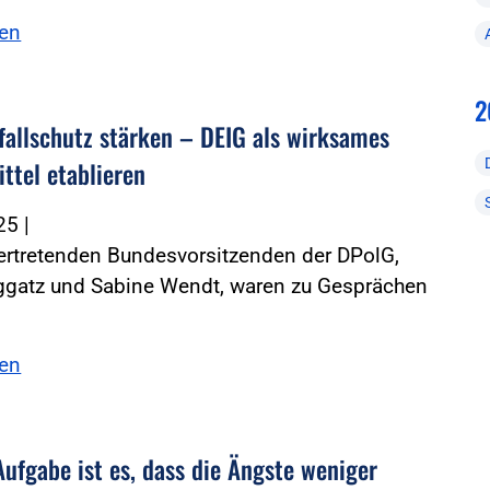
sen
2
fallschutz stärken – DEIG als wirksames
ttel etablieren
025
|
vertretenden Bundesvorsitzenden der DPolG,
ggatz und Sabine Wendt, waren zu Gesprächen
sen
Aufgabe ist es, dass die Ängste weniger