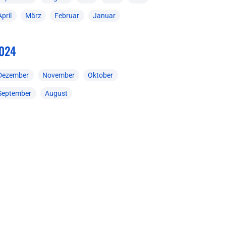
April
März
Februar
Januar
024
Dezember
November
Oktober
September
August