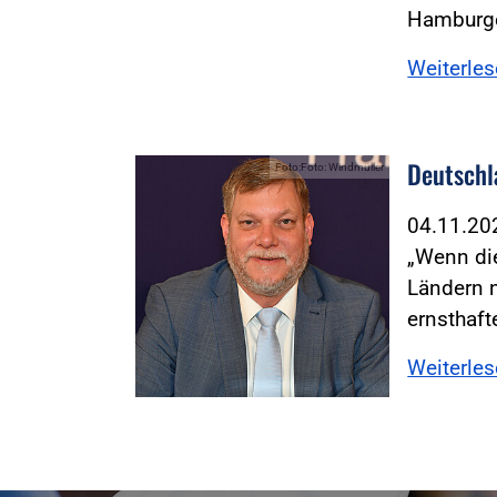
Hamburg
Weiterle
Deutschl
Foto:Foto: Windmüller
04.11.2
„Wenn die
Ländern n
ernsthaf
Weiterle