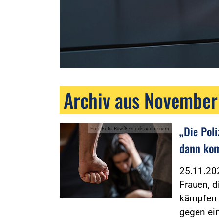
Archiv aus Novembe
„Die Poli
Foto:Foto: Rawf8 - stock.adobe.com
dann kom
25.11.2
Frauen, d
kämpfen g
gegen ei