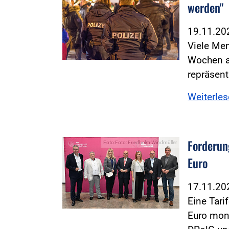
werden"
19.11.2
Viele Me
Wochen au
repräsen
Weiterle
Forderun
Foto:Foto: Friedhelm Windmüller
Euro
17.11.2
Eine Tari
Euro mona