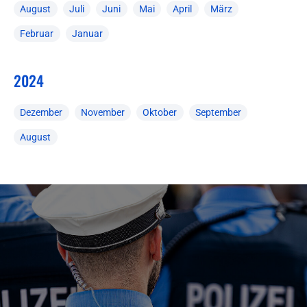
August
Juli
Juni
Mai
April
März
Februar
Januar
2024
Dezember
November
Oktober
September
August