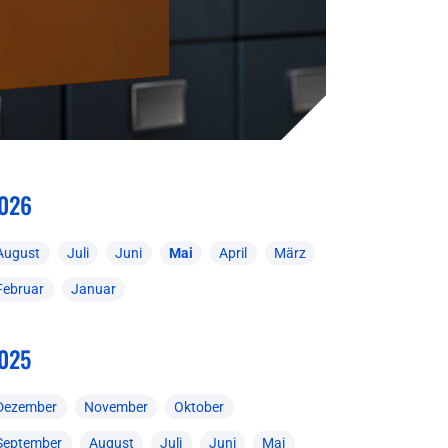
026
August
Juli
Juni
Mai
April
März
Februar
Januar
025
Dezember
November
Oktober
September
August
Juli
Juni
Mai