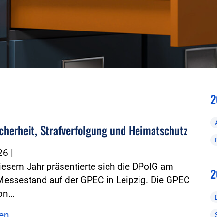
2
icherheit, Strafverfolgung und Heimatschutz
026
|
iesem Jahr präsentierte sich die DPolG am
2
Messestand auf der GPEC in Leipzig. Die GPEC
von…
sen