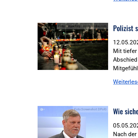
Polizist 
Foto:sonyachny - stock.adobe.com
12.05.2
Mit tiefe
Abschied 
Mitgefühl
Weiterle
Wie sich
Foto:Screenshot: DPolG
05.05.2
Nach der 