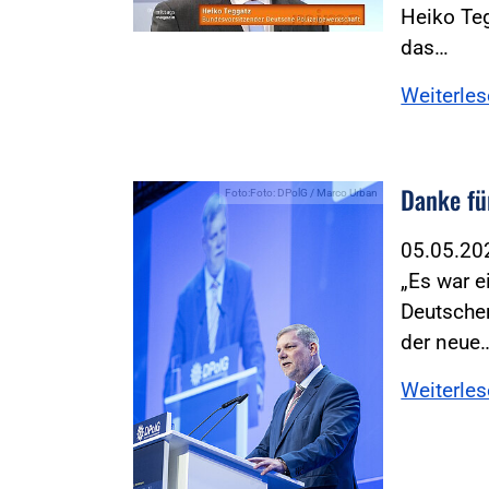
Heiko Teg
das…
Weiterle
Danke fü
Foto:Foto: DPolG / Marco Urban
05.05.2
„Es war e
Deutschen
der neue
Weiterle