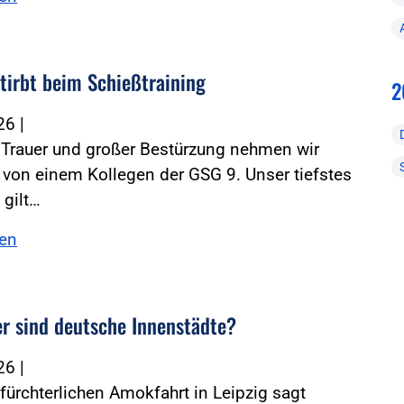
stirbt beim Schießtraining
2
026
|
r Trauer und großer Bestürzung nehmen wir
von einem Kollegen der GSG 9. Unser tiefstes
 gilt…
sen
er sind deutsche Innenstädte?
026
|
fürchterlichen Amokfahrt in Leipzig sagt