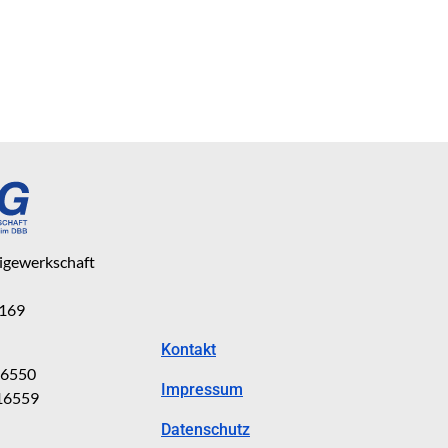
eigewerkschaft
 169
Kontakt
816550
Impressum
816559
Datenschutz