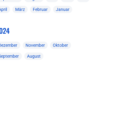
April
März
Februar
Januar
024
Dezember
November
Oktober
September
August