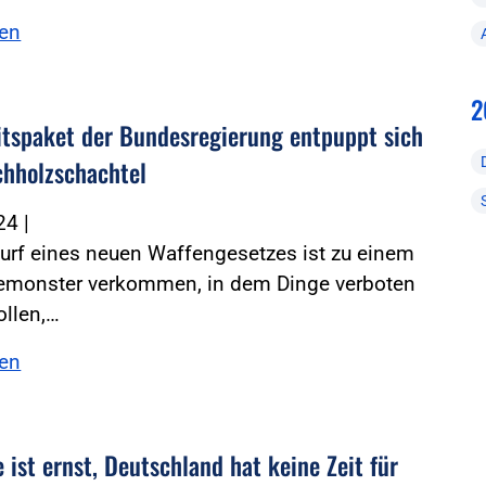
sen
2
itspaket der Bundesregierung entpuppt sich
ichholzschachtel
024
|
urf eines neuen Waffengesetzes ist zu einem
iemonster verkommen, in dem Dinge verboten
ollen,…
sen
 ist ernst, Deutschland hat keine Zeit für