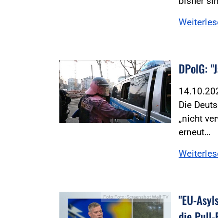
bisher si
Weiterle
DPolG: "
Foto:DPolG
14.10.2
Die Deuts
„nicht ve
erneut…
Weiterle
"EU-Asyl
Foto:Foto: Screenshot Welt-TV
die Pull-