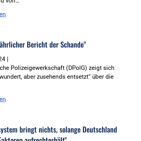
nd von…
sen
Jährlicher Bericht der Schande"
024
|
che Polizeigewerkschaft (DPolG) zeigt sich
rwundert, aber zusehends entsetzt“ über die
sen
system bringt nichts, solange Deutschland
Faktoren aufrechterhält"