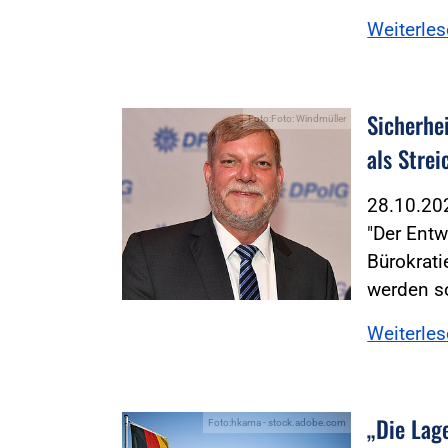
Weiterle
Sicherhe
Foto:Foto: Windmüller
als Stre
28.10.2
"Der Entw
Bürokrat
werden s
Weiterle
„Die Lage
Foto:hkama - stock.adobe.com