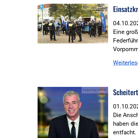
Einsatzk
Foto:Foto: DPolG
04.10.2
Eine groß
Federfüh
Vorpomme
Weiterle
Scheiter
Foto:Foto: DPolG
01.10.2
Die Ansc
haben die
entfacht.