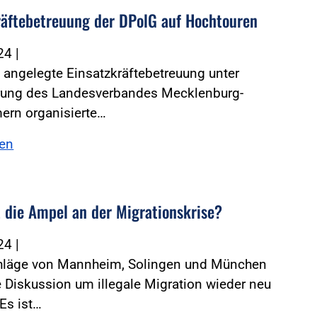
räftebetreuung der DPolG auf Hochtouren
024
|
 angelegte Einsatzkräftebetreuung unter
rung des Landesverbandes Mecklenburg-
rn organisierte…
sen
t die Ampel an der Migrationskrise?
024
|
hläge von Mannheim, Solingen und München
 Diskussion um illegale Migration wieder neu
 Es ist…