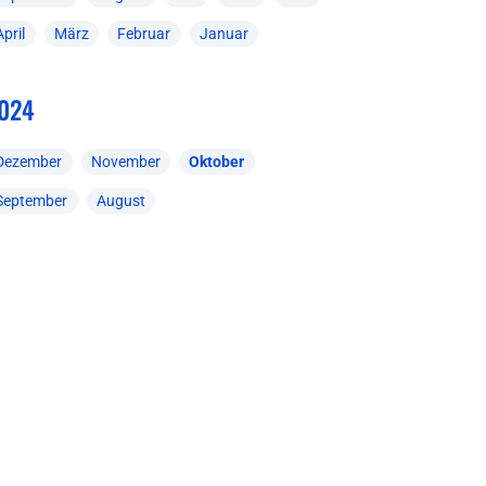
April
März
Februar
Januar
024
Dezember
November
Oktober
September
August