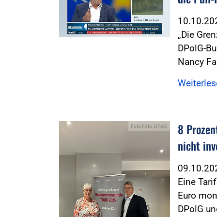
10.10.2
„Die Gren
DPolG-Bu
Nancy Fa
Weiterle
8 Prozent
Foto:Foto: DPolG
nicht inv
09.10.2
Eine Tari
Euro mona
DPolG un