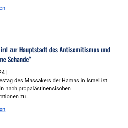
sen
wird zur Hauptstadt des Antisemitismus und
eine Schande“
024
|
stag des Massakers der Hamas in Israel ist
lin nach propalästinensischen
ationen zu…
sen