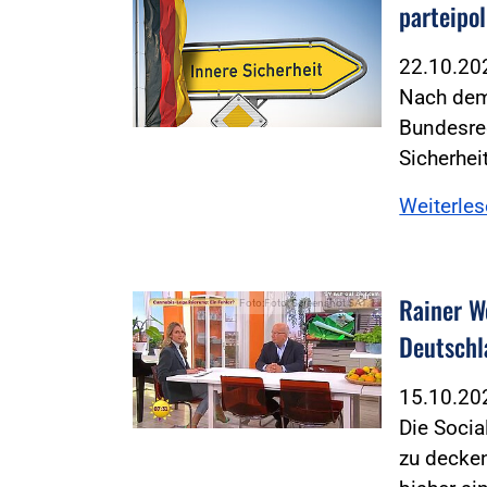
parteipol
22.10.2
Nach dem 
Bundesre
Sicherhe
Weiterle
Rainer W
Foto:Foto: Screenshot SAT.1
Deutschl
15.10.2
Die Socia
zu decke