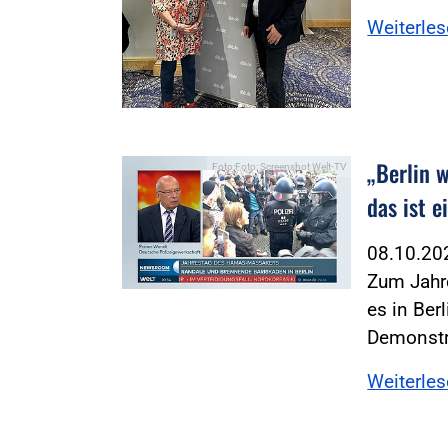
Weiterle
„Berlin 
Foto:Foto: Screenshot Welt-TV
das ist 
08.10.2
Zum Jahre
es in Ber
Demonstr
Weiterle