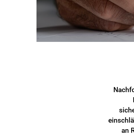
Nachfo
sich
einschlä
an 