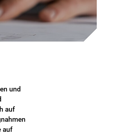
nen und
d
h auf
ungnahmen
 auf