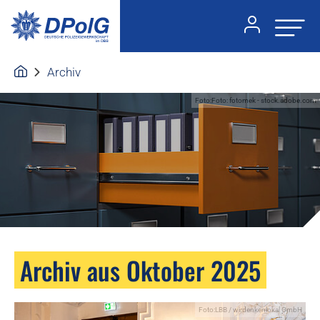
Archiv
Foto:Foto: fotomek - stock.adobe.com
Archiv aus Oktober 2025
Foto:LBB / wirdenkenlokal GmbH