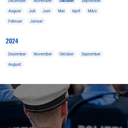
Dezember
November
Oktober
September
August
Juli
Juni
Mai
April
März
Februar
Januar
2024
Dezember
November
Oktober
September
August